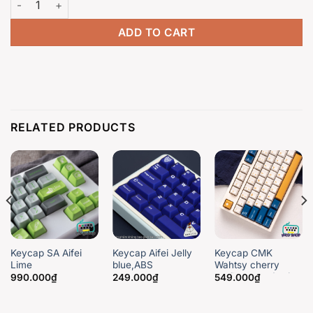
ADD TO CART
RELATED PRODUCTS
Keycap SA Aifei
Keycap Aifei Jelly
Keycap CMK
Lime
blue,ABS
Wahtsy cherry
doubleshot
profile, 171 nút bàn
990.000
₫
249.000
₫
549.000
₫
phím cơ rẻ đẹp