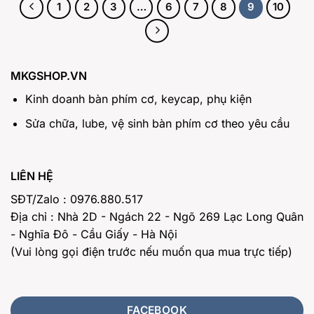
1
2
3
…
6
7
8
9
10
MKGSHOP.VN
Kinh doanh bàn phím cơ, keycap, phụ kiện
Sửa chữa, lube, vệ sinh bàn phím cơ theo yêu cầu
LIÊN HỆ
SĐT/Zalo : 0976.880.517
Địa chỉ : Nhà 2D - Ngách 22 - Ngõ 269 Lạc Long Quân
- Nghĩa Đô - Cầu Giấy - Hà Nội
(Vui lòng gọi điện trước nếu muốn qua mua trực tiếp)
FACEBOOK