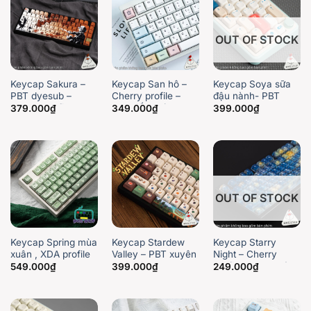
OUT OF STOCK
Keycap Sakura –
Keycap San hô –
Keycap Soya sữa
PBT dyesub –
Cherry profile –
đậu nành- PBT
Cherry profile
Font tiếng hàn –
dyesub – MOA
379.000
₫
349.000
₫
399.000
₫
xuyên led ninja cực
PBT dyesub
profile
đẹp – Nút bàn phím
anime
OUT OF STOCK
Keycap Spring mùa
Keycap Stardew
Keycap Starry
xuân , XDA profile
Valley – PBT xuyên
Night – Cherry
PBT
led ninja – Cherry
Profile ABS Xuyên
549.000
₫
399.000
₫
249.000
₫
profile
LED In UV