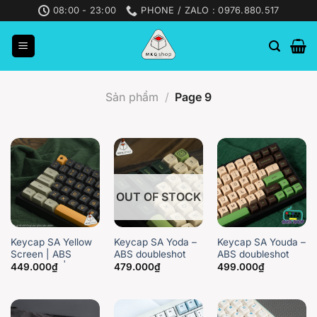
Skip
08:00 - 23:00
PHONE / ZALO : 0976.880.517
to
content
Sản phẩm
/
Page 9
OUT OF STOCK
Keycap SA Yellow
Keycap SA Yoda –
Keycap SA Youda –
Screen | ABS
ABS doubleshot
ABS doubleshot
doubleshot | SA
449.000
₫
479.000
₫
499.000
₫
aifei