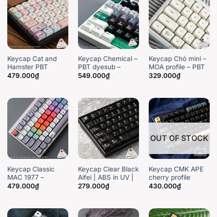
Keycap Cat and
Keycap Chemical –
Keycap Chó mini –
Hamster PBT
PBT dyesub –
MOA profile – PBT
Dyesub – MOA
Xuyên led một
dày in dyesub
479.000
₫
549.000
₫
329.000
₫
Profile
phần – Cherry
profile
OUT OF STOCK
Keycap Classic
Keycap Clear Black
Keycap CMK APE
MAC 1977 –
Aifei | ABS in UV |
cherry profile
MacOS – PBT
Cherry profile
479.000
₫
279.000
₫
430.000
₫
dyesub – MOA
profile