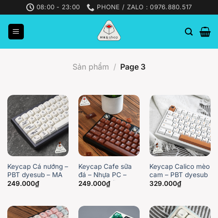
Skip
08:00 - 23:00
PHONE / ZALO : 0976.880.517
to
content
Sản phẩm
/
Page 3
Keycap Cá nướng –
Keycap Cafe sữa
Keycap Calico mèo
PBT dyesub – MA
đá – Nhựa PC –
cam – PBT dyesub
profile
Cherry profile
– cherry
249.000
₫
249.000
₫
329.000
₫