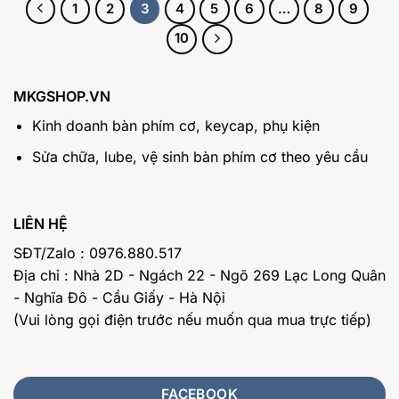
1
2
3
4
5
6
…
8
9
10
MKGSHOP.VN
Kinh doanh bàn phím cơ, keycap, phụ kiện
Sửa chữa, lube, vệ sinh bàn phím cơ theo yêu cầu
LIÊN HỆ
SĐT/Zalo : 0976.880.517
Địa chỉ : Nhà 2D - Ngách 22 - Ngõ 269 Lạc Long Quân
- Nghĩa Đô - Cầu Giấy - Hà Nội
(Vui lòng gọi điện trước nếu muốn qua mua trực tiếp)
FACEBOOK