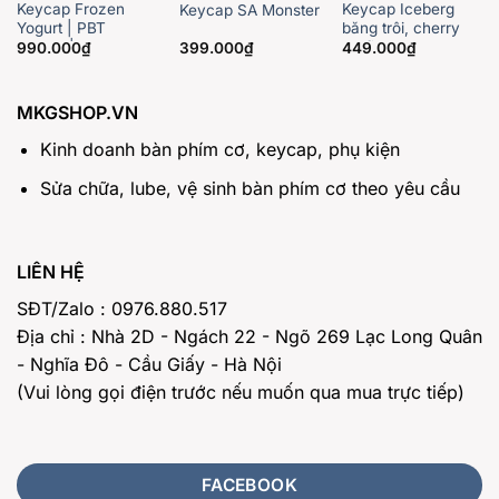
Keycap Frozen
Keycap Iceberg
Keycap SA Monster
Yogurt | PBT
băng trôi, cherry
dyesub| Cherry
profile PBT
990.000
₫
399.000
₫
449.000
₫
profile
MKGSHOP.VN
Kinh doanh bàn phím cơ, keycap, phụ kiện
Sửa chữa, lube, vệ sinh bàn phím cơ theo yêu cầu
LIÊN HỆ
SĐT/Zalo : 0976.880.517
Địa chỉ : Nhà 2D - Ngách 22 - Ngõ 269 Lạc Long Quân
- Nghĩa Đô - Cầu Giấy - Hà Nội
(Vui lòng gọi điện trước nếu muốn qua mua trực tiếp)
FACEBOOK