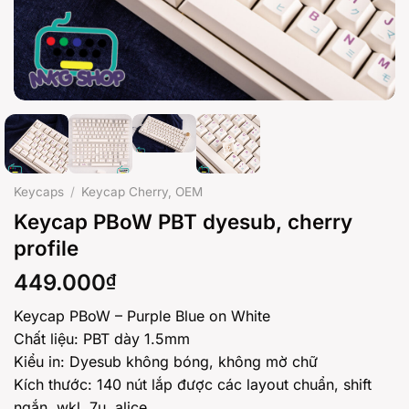
Keycaps
/
Keycap Cherry, OEM
Keycap PBoW PBT dyesub, cherry
profile
449.000
₫
Keycap PBoW – Purple Blue on White
Chất liệu: PBT dày 1.5mm
Kiểu in: Dyesub không bóng, không mờ chữ
Kích thước: 140 nút lắp được các layout chuẩn, shift
ngắn, wkl, 7u, alice