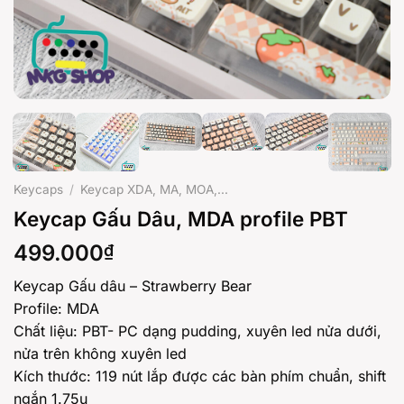
Keycaps
/
Keycap XDA, MA, MOA,...
Keycap Gấu Dâu, MDA profile PBT
499.000
₫
Keycap Gấu dâu – Strawberry Bear
Profile: MDA
Chất liệu: PBT- PC dạng pudding, xuyên led nửa dưới,
nửa trên không xuyên led
Kích thước: 119 nút lắp được các bàn phím chuẩn, shift
ngắn 1.75u