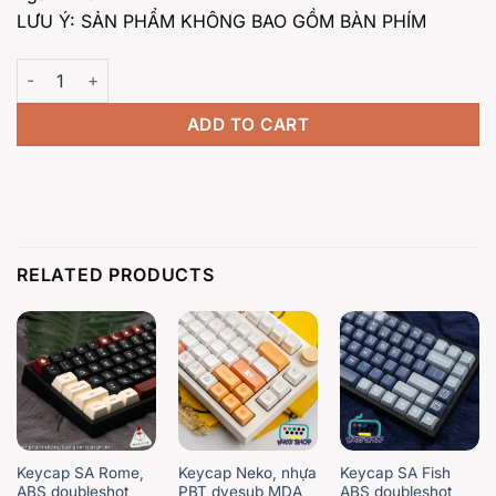
LƯU Ý: SẢN PHẨM KHÔNG BAO GỒM BÀN PHÍM
Keycap Gấu Dâu, MDA profile PBT quantity
ADD TO CART
RELATED PRODUCTS
Keycap SA Rome,
Keycap Neko, nhựa
Keycap SA Fish
ABS doubleshot,
PBT dyesub MDA
ABS doubleshot,